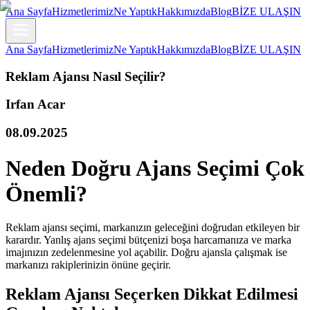
Ana Sayfa
Hizmetlerimiz
Ne Yaptık
Hakkımızda
Blog
BİZE ULAŞIN
Ana Sayfa
Hizmetlerimiz
Ne Yaptık
Hakkımızda
Blog
BİZE ULAŞIN
Reklam Ajansı Nasıl Seçilir?
Irfan Acar
08.09.2025
Neden Doğru Ajans Seçimi Çok
Önemli?
Reklam ajansı seçimi, markanızın geleceğini doğrudan etkileyen bir
karardır. Yanlış ajans seçimi bütçenizi boşa harcamanıza ve marka
imajınızın zedelenmesine yol açabilir. Doğru ajansla çalışmak ise
markanızı rakiplerinizin önüne geçirir.
Reklam Ajansı Seçerken Dikkat Edilmesi