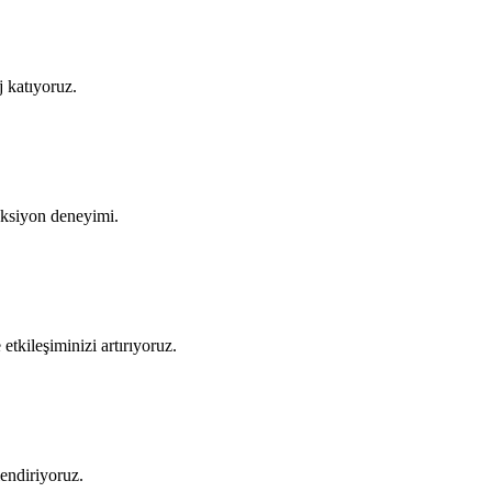
j katıyoruz.
üksiyon deneyimi.
 etkileşiminizi artırıyoruz.
lendiriyoruz.