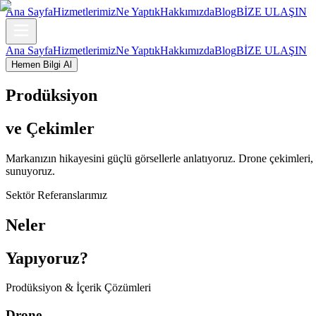
Ana Sayfa
Hizmetlerimiz
Ne Yaptık
Hakkımızda
Blog
BİZE ULAŞIN
Ana Sayfa
Hizmetlerimiz
Ne Yaptık
Hakkımızda
Blog
BİZE ULAŞIN
Hemen Bilgi Al
Prodüksiyon
ve Çekimler
Markanızın hikayesini güçlü görsellerle anlatıyoruz. Drone çekimleri, k
sunuyoruz.
Sektör Referanslarımız
Neler
Yapıyoruz?
Prodüksiyon & İçerik Çözümleri
Drone